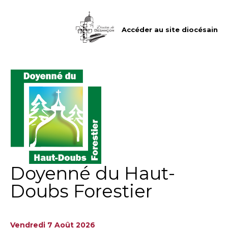
Aller
Outils
au
personnels
contenu.
|
Accéder au site diocésain
Aller
à
la
navigation
Doyenné du Haut-
Doubs Forestier
Vendredi 7 Août 2026