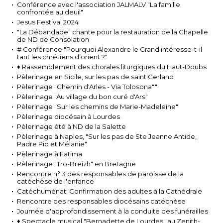
Conférence avec l'association JALMALV "La famille
confrontée au deuil"
Jesus Festival 2024
"La Débandade" chante pour la restauration de la Chapelle
de ND de Consolation
# Conférence "Pourquoi Alexandre le Grand intéresse-t-il
tant les chrétiens d’orient ?"
♦ Rassemblement des chorales liturgiques du Haut-Doubs
Pèlerinage en Sicile, sur les pas de saint Gerland
Pèlerinage "Chemin d'Arles - Via Tolosona""
Pèlerinage "Au village du bon curé d'Ars"
Pèlerinage "Sur les chemins de Marie-Madeleine"
Pèlerinage diocésain à Lourdes
Pèlerinage été à ND de la Salette
Pèlerinage à Naples, "Sur les pas de Ste Jeanne Antide,
Padre Pio et Mélanie"
Pèlerinage à Fatima
Pèlerinage "Tro-Breizh" en Bretagne
Rencontre n° 3 des responsables de paroisse de la
catéchèse de l'enfance
Catéchuménat: Confirmation des adultes à la Cathédrale
Rencontre des responsables diocésains catéchèse
Journée d'approfondissement à la conduite des funérailles
♦ Spectacle musical "Bernadette de Lourdes" au Zenith-