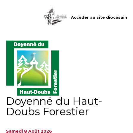
Aller
Outils
au
personnels
contenu.
|
Accéder au site diocésain
Aller
à
la
navigation
Doyenné du Haut-
Doubs Forestier
Samedi 8 Août 2026