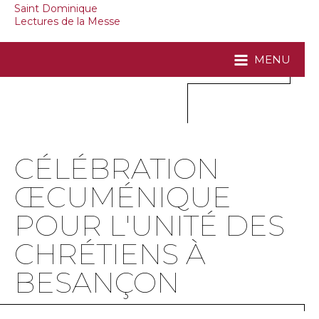
Saint Dominique
Lectures de la Messe
MENU
CÉLÉBRATION
ŒCUMÉNIQUE
POUR L'UNITÉ DES
CHRÉTIENS À
BESANÇON