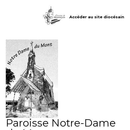
Aller
Outils
au
personnels
contenu.
|
Accéder au site diocésain
Aller
à
la
navigation
Paroisse Notre-Dame