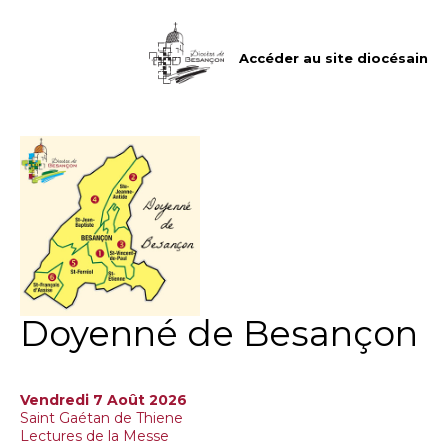
Aller
Outils
au
personnels
contenu.
|
Accéder au site diocésain
Aller
à
la
navigation
Doyenné de Besançon
Vendredi 7 Août 2026
Saint Gaétan de Thiene
Lectures de la Messe