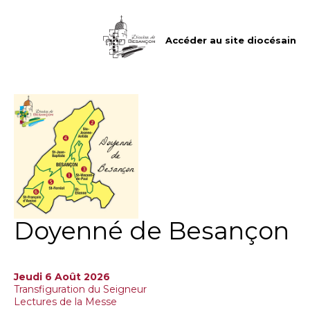
Aller
Outils
au
personnels
contenu.
|
Accéder au site diocésain
Aller
à
la
navigation
Doyenné de Besançon
Jeudi 6 Août 2026
Transfiguration du Seigneur
Lectures de la Messe