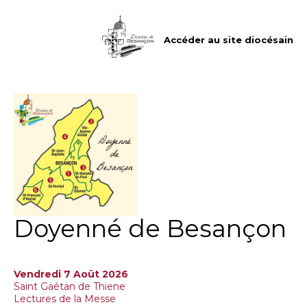
Aller
Outils
au
personnels
contenu.
|
Accéder au site diocésain
Aller
à
la
navigation
Doyenné de Besançon
Vendredi 7 Août 2026
Saint Gaétan de Thiene
Lectures de la Messe