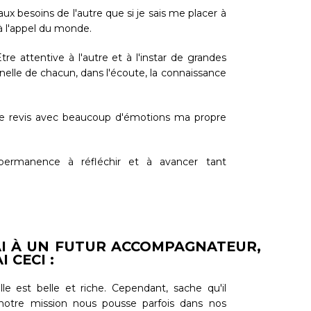
aux besoins de l'autre que si je sais me placer à
e à l'appel du monde.
re attentive à l'autre et à l'instar de grandes
onnelle de chacun, dans l'écoute, la connaissance
 je revis avec beaucoup d'émotions ma propre
ermanence à réfléchir et à avancer tant
I À UN FUTUR ACCOMPAGNATEUR,
 CECI :
le est belle et riche. Cependant, sache qu'il
, notre mission nous pousse parfois dans nos