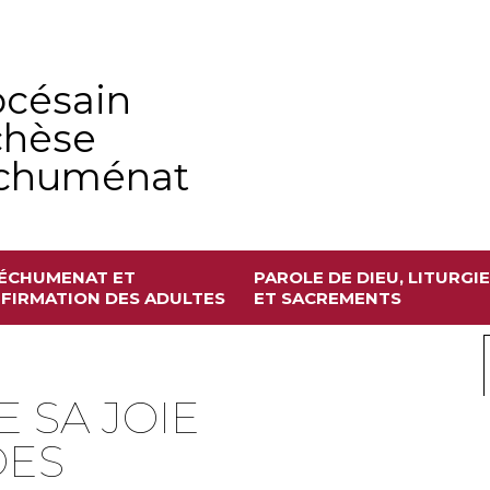
océsain
chèse
échuménat
ÉCHUMENAT ET
PAROLE DE DIEU, LITURGIE
FIRMATION DES ADULTES
ET SACREMENTS
 SA JOIE
DES