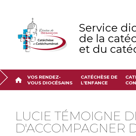
Aller
Outils
au
personnels
contenu.
|
Aller
à
Service di
la
navigation
de la caté
et du cat
VOS RENDEZ-
CATÉCHÈSE DE
CAT
VOUS DIOCÉSAINS
L'ENFANCE
CON
LUCIE TÉMOIGNE DE
D'ACCOMPAGNER 