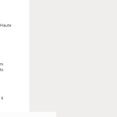
 Haute
es
ts
 à