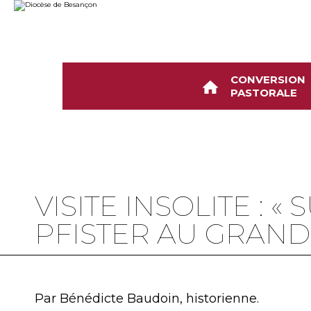
Aller
Outils
au
personnels
contenu.
|
Aller
à
la
navigation
CONVERSION
PASTORALE
VISITE INSOLITE : 
PFISTER AU GRAND
Par Bénédicte Baudoin, historienne.