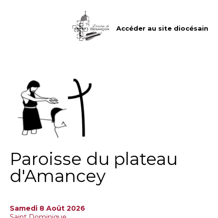
Aller
Outils
au
personnels
contenu.
|
Accéder au site diocésain
Aller
à
la
navigation
Paroisse du plateau
d'Amancey
Samedi 8 Août 2026
Saint Dominique