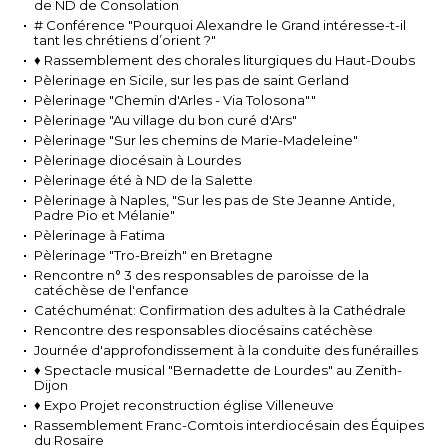
de ND de Consolation
# Conférence "Pourquoi Alexandre le Grand intéresse-t-il
tant les chrétiens d’orient ?"
♦ Rassemblement des chorales liturgiques du Haut-Doubs
Pèlerinage en Sicile, sur les pas de saint Gerland
Pèlerinage "Chemin d'Arles - Via Tolosona""
Pèlerinage "Au village du bon curé d'Ars"
Pèlerinage "Sur les chemins de Marie-Madeleine"
Pèlerinage diocésain à Lourdes
Pèlerinage été à ND de la Salette
Pèlerinage à Naples, "Sur les pas de Ste Jeanne Antide,
Padre Pio et Mélanie"
Pèlerinage à Fatima
Pèlerinage "Tro-Breizh" en Bretagne
Rencontre n° 3 des responsables de paroisse de la
catéchèse de l'enfance
Catéchuménat: Confirmation des adultes à la Cathédrale
Rencontre des responsables diocésains catéchèse
Journée d'approfondissement à la conduite des funérailles
♦ Spectacle musical "Bernadette de Lourdes" au Zenith-
Dijon
♦ Expo Projet reconstruction église Villeneuve
Rassemblement Franc-Comtois interdiocésain des Équipes
du Rosaire