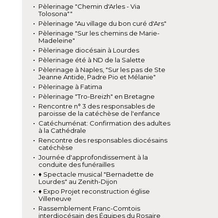
Pèlerinage "Chemin d'Arles - Via
Tolosona""
Pèlerinage "Au village du bon curé d'Ars"
Pèlerinage "Sur les chemins de Marie-
Madeleine"
Pèlerinage diocésain à Lourdes
Pèlerinage été à ND de la Salette
Pèlerinage à Naples, "Sur les pas de Ste
Jeanne Antide, Padre Pio et Mélanie"
Pèlerinage à Fatima
Pèlerinage "Tro-Breizh" en Bretagne
Rencontre n° 3 des responsables de
paroisse de la catéchèse de l'enfance
Catéchuménat: Confirmation des adultes
à la Cathédrale
Rencontre des responsables diocésains
catéchèse
Journée d'approfondissement à la
conduite des funérailles
♦ Spectacle musical "Bernadette de
Lourdes" au Zenith-Dijon
♦ Expo Projet reconstruction église
Villeneuve
Rassemblement Franc-Comtois
interdiocésain des Équipes du Rosaire