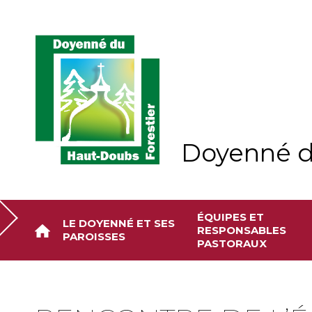
Aller
Outils
au
personnels
contenu.
|
Aller
à
la
navigation
Doyenné d
ÉQUIPES ET
LE DOYENNÉ ET SES
RESPONSABLES
PAROISSES
PASTORAUX