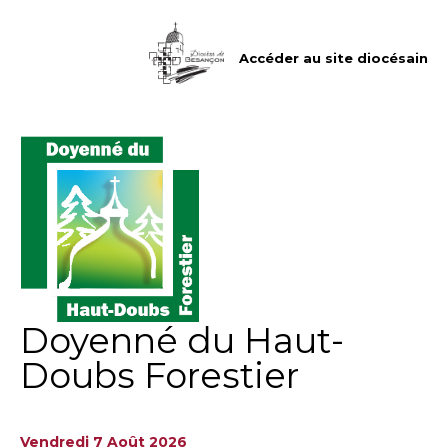
Aller
Outils
au
personnels
contenu.
|
Accéder au site diocésain
Aller
à
la
navigation
Doyenné du Haut-
Doubs Forestier
Vendredi 7 Août 2026