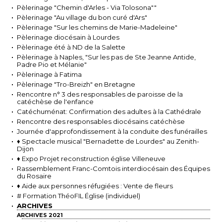
Pèlerinage "Chemin d'Arles - Via Tolosona""
Pèlerinage "Au village du bon curé d'Ars"
Pèlerinage "Sur les chemins de Marie-Madeleine"
Pèlerinage diocésain à Lourdes
Pèlerinage été à ND de la Salette
Pèlerinage à Naples, "Sur les pas de Ste Jeanne Antide,
Padre Pio et Mélanie"
Pèlerinage à Fatima
Pèlerinage "Tro-Breizh" en Bretagne
Rencontre n° 3 des responsables de paroisse de la
catéchèse de l'enfance
Catéchuménat: Confirmation des adultes à la Cathédrale
Rencontre des responsables diocésains catéchèse
Journée d'approfondissement à la conduite des funérailles
♦ Spectacle musical "Bernadette de Lourdes" au Zenith-
Dijon
♦ Expo Projet reconstruction église Villeneuve
Rassemblement Franc-Comtois interdiocésain des Équipes
du Rosaire
♦ Aide aux personnes réfugiées : Vente de fleurs
# Formation ThéoFIL Église (individuel)
ARCHIVES
ARCHIVES 2021