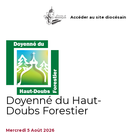
Aller
Outils
au
personnels
contenu.
|
Accéder au site diocésain
Aller
à
la
navigation
Doyenné du Haut-
Doubs Forestier
Mercredi 5 Août 2026