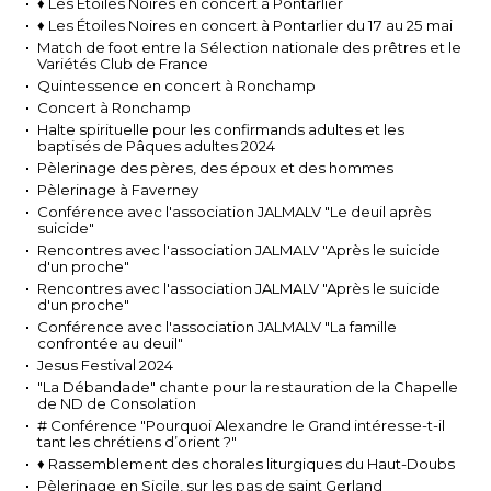
♦ Les Étoiles Noires en concert à Pontarlier
♦ Les Étoiles Noires en concert à Pontarlier du 17 au 25 mai
Match de foot entre la Sélection nationale des prêtres et le
Variétés Club de France
Quintessence en concert à Ronchamp
Concert à Ronchamp
Halte spirituelle pour les confirmands adultes et les
baptisés de Pâques adultes 2024
Pèlerinage des pères, des époux et des hommes
Pèlerinage à Faverney
Conférence avec l'association JALMALV "Le deuil après
suicide"
Rencontres avec l'association JALMALV "Après le suicide
d'un proche"
Rencontres avec l'association JALMALV "Après le suicide
d'un proche"
Conférence avec l'association JALMALV "La famille
confrontée au deuil"
Jesus Festival 2024
"La Débandade" chante pour la restauration de la Chapelle
de ND de Consolation
# Conférence "Pourquoi Alexandre le Grand intéresse-t-il
tant les chrétiens d’orient ?"
♦ Rassemblement des chorales liturgiques du Haut-Doubs
Pèlerinage en Sicile, sur les pas de saint Gerland