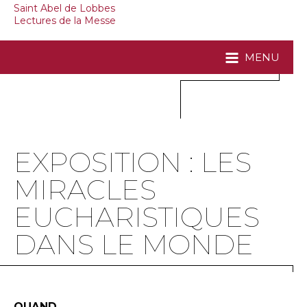
Saint Abel de Lobbes
Lectures de la Messe
MENU
EXPOSITION : LES
MIRACLES
EUCHARISTIQUES
DANS LE MONDE
QUAND