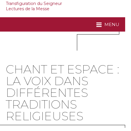
Transfiguration du Seigneur
Lectures de la Messe
MENU
CHANT ET ESPACE :
LA VOIX DANS
DIFFÉRENTES
TRADITIONS
RELIGIEUSES