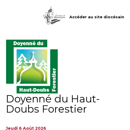
Aller
Outils
au
personnels
contenu.
|
Accéder au site diocésain
Aller
à
la
navigation
Doyenné du Haut-
Doubs Forestier
Jeudi 6 Août 2026