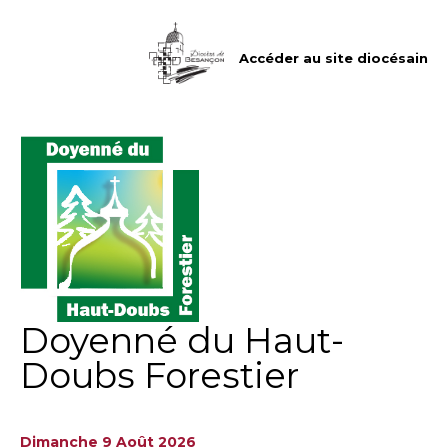
Aller
Outils
au
personnels
contenu.
|
Accéder au site diocésain
Aller
à
la
navigation
Doyenné du Haut-
Doubs Forestier
Dimanche 9 Août 2026