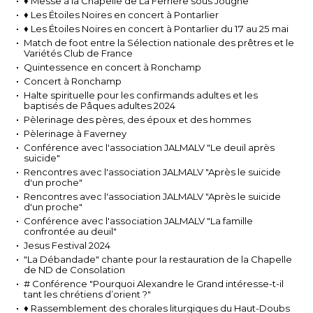
♦ Messe à la Chapelle de La Ferrière sous Jougne
♦ Les Étoiles Noires en concert à Pontarlier
♦ Les Étoiles Noires en concert à Pontarlier du 17 au 25 mai
Match de foot entre la Sélection nationale des prêtres et le
Variétés Club de France
Quintessence en concert à Ronchamp
Concert à Ronchamp
Halte spirituelle pour les confirmands adultes et les
baptisés de Pâques adultes 2024
Pèlerinage des pères, des époux et des hommes
Pèlerinage à Faverney
Conférence avec l'association JALMALV "Le deuil après
suicide"
Rencontres avec l'association JALMALV "Après le suicide
d'un proche"
Rencontres avec l'association JALMALV "Après le suicide
d'un proche"
Conférence avec l'association JALMALV "La famille
confrontée au deuil"
Jesus Festival 2024
"La Débandade" chante pour la restauration de la Chapelle
de ND de Consolation
# Conférence "Pourquoi Alexandre le Grand intéresse-t-il
tant les chrétiens d’orient ?"
♦ Rassemblement des chorales liturgiques du Haut-Doubs