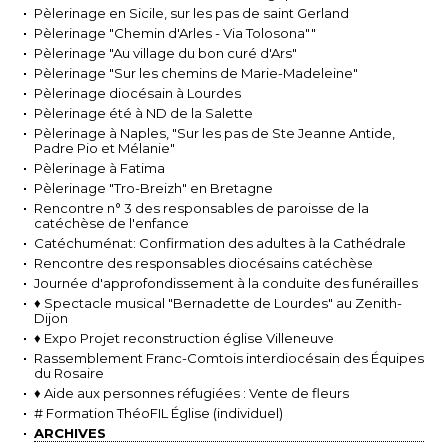
Pèlerinage en Sicile, sur les pas de saint Gerland
Pèlerinage "Chemin d'Arles - Via Tolosona""
Pèlerinage "Au village du bon curé d'Ars"
Pèlerinage "Sur les chemins de Marie-Madeleine"
Pèlerinage diocésain à Lourdes
Pèlerinage été à ND de la Salette
Pèlerinage à Naples, "Sur les pas de Ste Jeanne Antide,
Padre Pio et Mélanie"
Pèlerinage à Fatima
Pèlerinage "Tro-Breizh" en Bretagne
Rencontre n° 3 des responsables de paroisse de la
catéchèse de l'enfance
Catéchuménat: Confirmation des adultes à la Cathédrale
Rencontre des responsables diocésains catéchèse
Journée d'approfondissement à la conduite des funérailles
♦ Spectacle musical "Bernadette de Lourdes" au Zenith-
Dijon
♦ Expo Projet reconstruction église Villeneuve
Rassemblement Franc-Comtois interdiocésain des Équipes
du Rosaire
♦ Aide aux personnes réfugiées : Vente de fleurs
# Formation ThéoFIL Église (individuel)
ARCHIVES