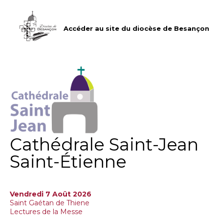
Aller
Outils
au
personnels
contenu.
|
Accéder au site du diocèse de Besançon
Aller
à
la
navigation
Cathédrale Saint-Jean
Saint-Étienne
Vendredi 7 Août 2026
Saint Gaétan de Thiene
Lectures de la Messe