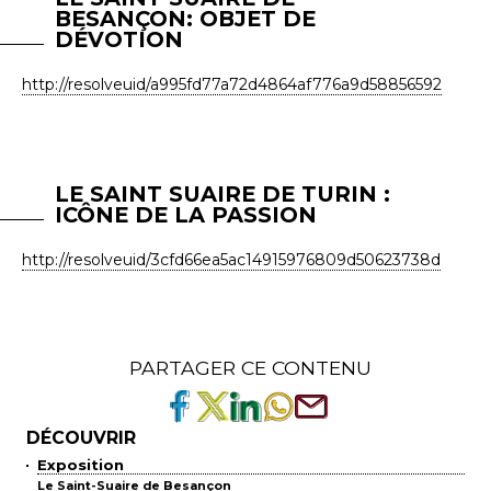
BESANÇON: OBJET DE
DÉVOTION
http://resolveuid/a995fd77a72d4864af776a9d58856592
LE SAINT SUAIRE DE TURIN :
ICÔNE DE LA PASSION
http://resolveuid/3cfd66ea5ac14915976809d50623738d
PARTAGER CE CONTENU
DÉCOUVRIR
Exposition
Le Saint-Suaire de Besançon