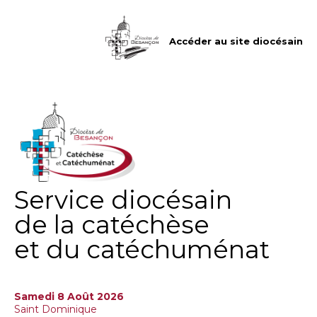
Aller
Outils
au
personnels
contenu.
|
Accéder au site diocésain
Aller
à
la
navigation
Service diocésain
de la catéchèse
et du catéchuménat
Samedi 8 Août 2026
Saint Dominique