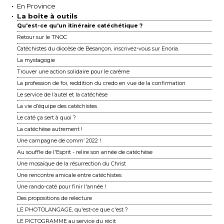
En Province
La boîte à outils
Qu'est-ce qu'un itinéraire catéchétique ?
Retour sur le TNOC
Catéchistes du diocèse de Besançon, inscrivez-vous sur Enoria.
La mystagogie
Trouver une action solidaire pour le carême
La profession de foi, reddition du credo en vue de la confirmation
Le service de l’autel et la catéchèse
La vie d’équipe des catéchistes
Le caté ça sert à quoi ?
La catéchèse autrement !
Une campagne de comm’ 2022 !
Au souffle de l'Esprit - relire son année de catéchèse
Une mosaïque de la résurrection du Christ
Une rencontre amicale entre catéchistes
Une rando-caté pour finir l'année !
Des propositions de relecture
LE PHOTOLANGAGE, qu'est-ce que c'est ?
LE PICTOGRAMME au service du récit