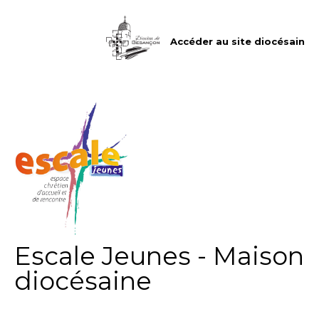
Aller
Outils
au
personnels
contenu.
|
Accéder au site diocésain
Aller
à
la
navigation
Escale Jeunes - Maison
diocésaine