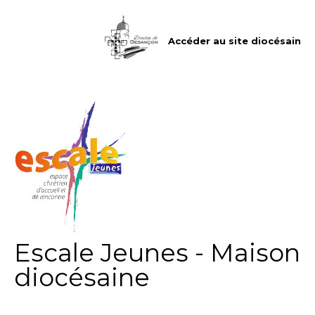
Aller
Outils
au
personnels
contenu.
|
Accéder au site diocésain
Aller
à
la
navigation
Escale Jeunes - Maison
diocésaine