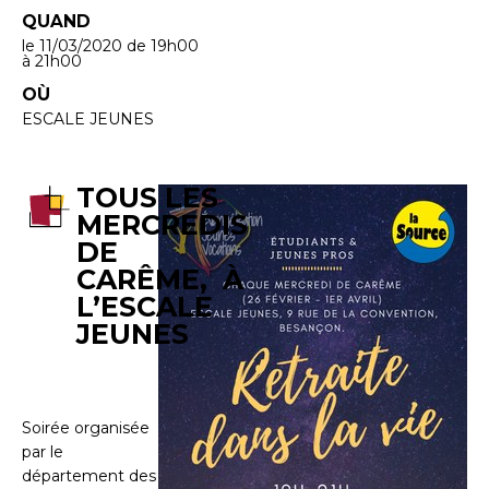
QUAND
le 11/03/2020
de 19h00
à 21h00
OÙ
ESCALE JEUNES
TOUS LES
MERCREDIS
DE
CARÊME, À
L’ESCALE
JEUNES
Soirée organisée
par le
département des