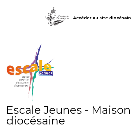
Aller
Outils
au
personnels
contenu.
|
Accéder au site diocésain
Aller
à
la
navigation
Escale Jeunes - Maison
diocésaine