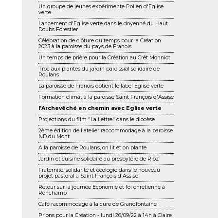
Un groupe de jeunes expérimente Pollen d'Eglise
verte
Lancement d'Eglise verte dans le doyenné du Haut
Doubs Forestier
Célébration de clôture du temps pour la Création
2023 à la paroisse du pays de Franois
Un temps de prière pour la Création au Crêt Monniot
Troc aux plantes du jardin paroissial solidaire de
Roulans
La paroisse de Franois obtient le label Eglise verte
Formation climat à la paroisse Saint François d'Assise
l'Archevêché en chemin avec Eglise verte
Projections du film "La Lettre" dans le diocèse
2ème édition de l'atelier raccommodage à la paroisse
ND du Mont
A la paroisse de Roulans, on lit et on plante
Jardin et cuisine solidaire au presbytère de Rioz
Fraternité, solidarité et écologie dans le nouveau
projet pastoral à Saint François d'Assise
Retour sur la journée Economie et foi chrétienne à
Ronchamp
Café racommodage à la cure de Grandfontaine
Prions pour la Création - lundi 26/09/22 à 14h à Claire