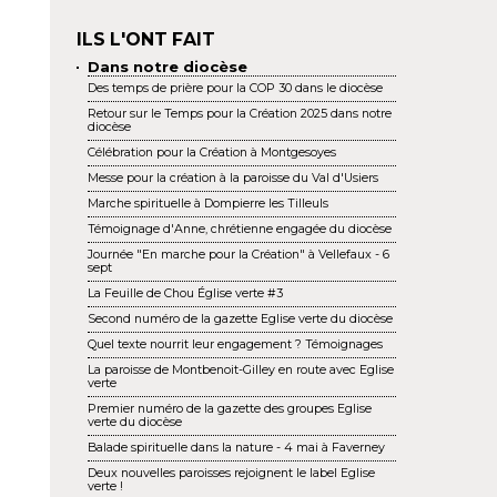
ILS L'ONT FAIT
Dans notre diocèse
Des temps de prière pour la COP 30 dans le diocèse
Retour sur le Temps pour la Création 2025 dans notre
diocèse
Célébration pour la Création à Montgesoyes
Messe pour la création à la paroisse du Val d'Usiers
Marche spirituelle à Dompierre les Tilleuls
Témoignage d'Anne, chrétienne engagée du diocèse
Journée "En marche pour la Création" à Vellefaux - 6
sept
La Feuille de Chou Église verte #3
Second numéro de la gazette Eglise verte du diocèse
Quel texte nourrit leur engagement ? Témoignages
La paroisse de Montbenoit-Gilley en route avec Eglise
verte
Premier numéro de la gazette des groupes Eglise
verte du diocèse
Balade spirituelle dans la nature - 4 mai à Faverney
Deux nouvelles paroisses rejoignent le label Eglise
verte !