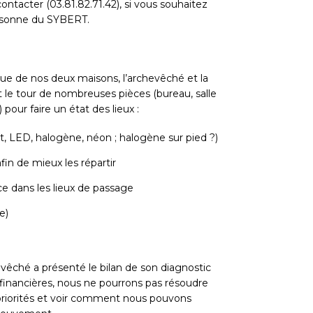
tacter (03.81.82.71.42), si vous souhaitez
ersonne du SYBERT.
que de nos deux maisons, l’archevêché et la
t le tour de nombreuses pièces (bureau, salle
pour faire un état des lieux :
nt, LED, halogène, néon ; halogène sur pied ?)
in de mieux les répartir
e dans les lieux de passage
e)
vêché a présenté le bilan de son diagnostic
 financières, nous ne pourrons pas résoudre
s priorités et voir comment nous pouvons