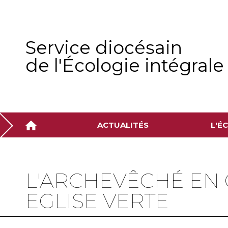
Aller
Outils
au
personnels
contenu.
|
Aller
à
Service diocésain
la
navigation
de l'Écologie intégrale
ACTUALITÉS
L'É
L'ARCHEVÊCHÉ EN
EGLISE VERTE