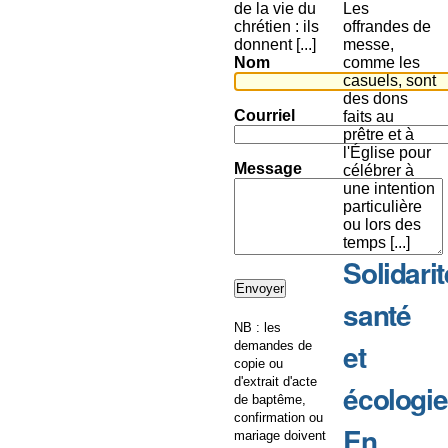
de la vie du
Les
chrétien : ils
offrandes de
donnent [...]
messe,
Nom
comme les
casuels, sont
des dons
Courriel
faits au
prêtre et à
l'Église pour
Message
célébrer à
une intention
particulière
ou lors des
temps [...]
Solidarit
santé
NB : les
et
demandes de
copie ou
d'extrait d'acte
écologie
de baptême,
confirmation ou
En
mariage doivent