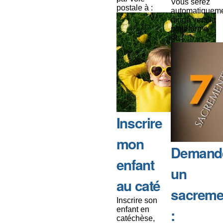
Vous serez
postale à :
automatiquem
dirigé vers la
plateforme
de [...]
Inscrire
mon
Demand
enfant
un
au caté
sacreme
Inscrire son
enfant en
:
catéchèse,