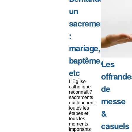
un
sacrement
:
mariage,
baptême,
Les
etc
offrande
L’Église
de
catholique
reconnaît 7
sacrements
messe
qui touchent
toutes les
&
étapes et
tous les
casuels
moments
importants