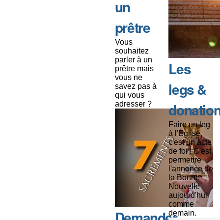
un
prêtre
Vous
souhaitez
parler à un
Les
prêtre mais
vous ne
legs &
savez pas à
qui vous
adresser ?
donatio
Faire un leg
à l'Église,
c'est un acte
de foi ! C'est
permettre
l'annonce de
la Bonne
Nouvelle
aujourd'hui
comme
Demander
demain.