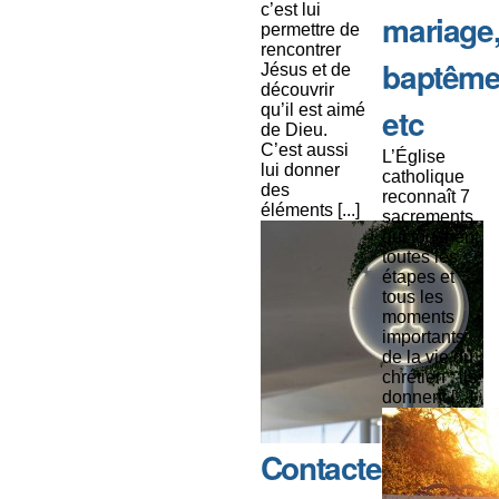
c’est lui
mariage
permettre de
rencontrer
baptême
Jésus et de
découvrir
qu’il est aimé
etc
de Dieu.
C’est aussi
L’Église
lui donner
catholique
des
reconnaît 7
éléments [...]
sacrements
qui touchent
toutes les
étapes et
tous les
moments
importants
de la vie du
chrétien : ils
donnent [...]
Contacter