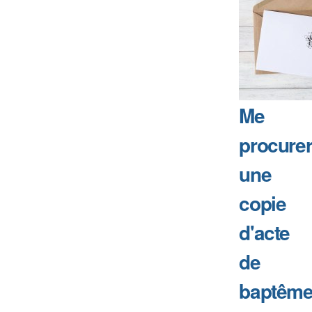
Me
procure
une
copie
d'acte
de
baptême