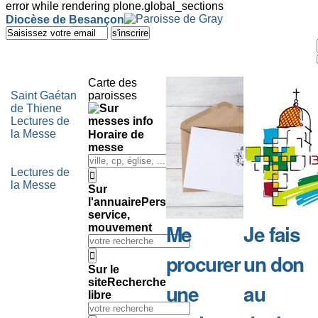
error while rendering plone.global_sections
Outils
Diocèse de Besançon
personnels
Aller
au
contenu.
|
Aller
Carte des
à
Saint Gaétan
paroisses
la
de Thiene
navigation
Lectures de
la Messe
Horaire de
messe
Lectures de
la Messe
Sur
l'annuaire
Personne,
service,
Me
Je fais
mouvement
procurer
un don
Sur le
site
Recherche
une
au
libre