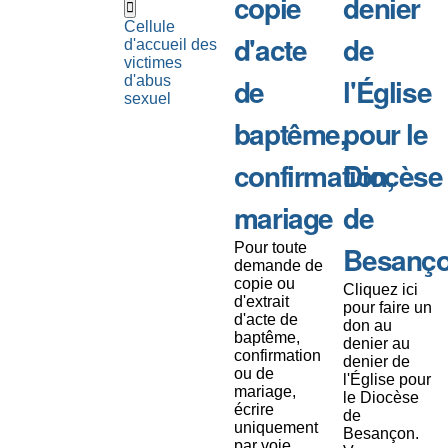
copie
denier
Cellule
d'acte
de
d'accueil des
victimes
de
l'Église
d'abus
sexuel
baptême,
pour le
confirmation,
Diocèse
mariage
de
Pour toute
Besanç
demande de
copie ou
Cliquez ici
d'extrait
pour faire un
d'acte de
don au
baptême,
denier au
confirmation
denier de
ou de
l'Église pour
mariage,
le Diocèse
écrire
de
uniquement
Besançon.
par voie