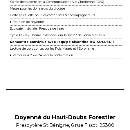
Soirée découverte de la Communauté de Vie Chrétienne (CVX)
Messe pour les donateurs du diocèse
Halte spirituelle pour les catéchistes & accompagnateurs
♦ Réunion de doyenné
Écologie Intégrale : Fresque de l'eau
Cycle 1 livre / 1 heure : "Reconquérir le sacré" de Sonia Mabrouk
Rencontre conviviale avec l'équipe bisontine d'OIKOCREDIT
Lecture de trois contes sur les Rois Mages et l'Épiphanie
♦ Parcours 2023-2024 vers la confirmation
Doyenné du Haut-Doubs Forestier
Presbytère St Bénigne, 6 rue Tissot, 25300