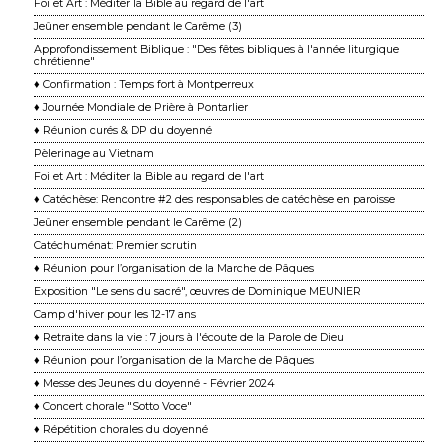
Foi et Art : Méditer la Bible au regard de l'art
Jeûner ensemble pendant le Carême (3)
Approfondissement Biblique : "Des fêtes bibliques à l'année liturgique
chrétienne"
♦ Confirmation : Temps fort à Montperreux
♦ Journée Mondiale de Prière à Pontarlier
♦ Réunion curés & DP du doyenné
Pèlerinage au Vietnam
Foi et Art : Méditer la Bible au regard de l'art
♦ Catéchèse: Rencontre #2 des responsables de catéchèse en paroisse
Jeûner ensemble pendant le Carême (2)
Catéchuménat: Premier scrutin
♦ Réunion pour l’organisation de la Marche de Pâques
Exposition "Le sens du sacré", œuvres de Dominique MEUNIER
Camp d'hiver pour les 12-17 ans
♦ Retraite dans la vie : 7 jours à l'écoute de la Parole de Dieu
♦ Réunion pour l’organisation de la Marche de Pâques
♦ Messe des Jeunes du doyenné - Février 2024
♦ Concert chorale "Sotto Voce"
♦ Répétition chorales du doyenné