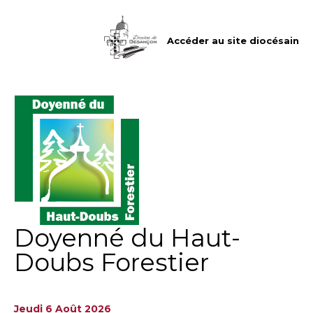
Aller
Outils
au
personnels
contenu.
|
Accéder au site diocésain
Aller
à
la
navigation
Doyenné du Haut-
Doubs Forestier
Jeudi 6 Août 2026