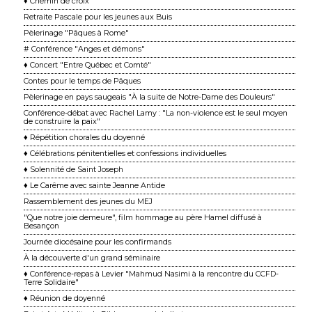
♦ Chemin de croix
Retraite Pascale pour les jeunes aux Buis
Pèlerinage "Pâques à Rome"
# Conférence "Anges et démons"
♦ Concert "Entre Québec et Comté"
Contes pour le temps de Pâques
Pèlerinage en pays saugeais "À la suite de Notre-Dame des Douleurs"
Conférence-débat avec Rachel Lamy : "La non-violence est le seul moyen
de construire la paix"
♦ Répétition chorales du doyenné
♦ Célébrations pénitentielles et confessions individuelles
♦ Solennité de Saint Joseph
♦ Le Carême avec sainte Jeanne Antide
Rassemblement des jeunes du MEJ
"Que notre joie demeure", film hommage au père Hamel diffusé à
Besançon
Journée diocésaine pour les confirmands
À la découverte d'un grand séminaire
♦ Conférence-repas à Levier "Mahmud Nasimi à la rencontre du CCFD-
Terre Solidaire"
♦ Réunion de doyenné