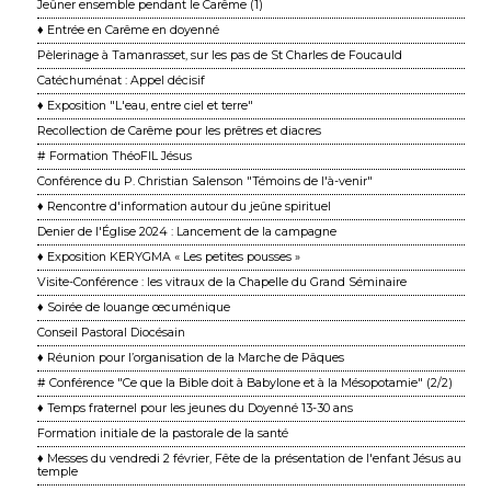
Jeûner ensemble pendant le Carême (1)
♦ Entrée en Carême en doyenné
Pèlerinage à Tamanrasset, sur les pas de St Charles de Foucauld
Catéchuménat : Appel décisif
♦ Exposition "L'eau, entre ciel et terre"
Recollection de Carême pour les prêtres et diacres
# Formation ThéoFIL Jésus
Conférence du P. Christian Salenson "Témoins de l'à-venir"
♦ Rencontre d'information autour du jeûne spirituel
Denier de l'Église 2024 : Lancement de la campagne
♦ Exposition KERYGMA « Les petites pousses »
Visite-Conférence : les vitraux de la Chapelle du Grand Séminaire
♦ Soirée de louange œcuménique
Conseil Pastoral Diocésain
♦ Réunion pour l’organisation de la Marche de Pâques
# Conférence "Ce que la Bible doit à Babylone et à la Mésopotamie" (2/2)
♦ Temps fraternel pour les jeunes du Doyenné 13-30 ans
Formation initiale de la pastorale de la santé
♦ Messes du vendredi 2 février, Fête de la présentation de l'enfant Jésus au
temple