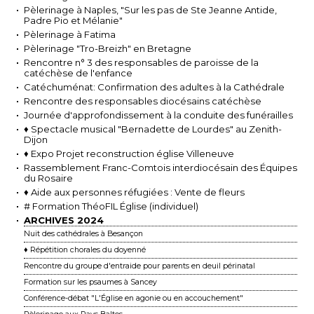
Pèlerinage à Naples, "Sur les pas de Ste Jeanne Antide,
Padre Pio et Mélanie"
Pèlerinage à Fatima
Pèlerinage "Tro-Breizh" en Bretagne
Rencontre n° 3 des responsables de paroisse de la
catéchèse de l'enfance
Catéchuménat: Confirmation des adultes à la Cathédrale
Rencontre des responsables diocésains catéchèse
Journée d'approfondissement à la conduite des funérailles
♦ Spectacle musical "Bernadette de Lourdes" au Zenith-
Dijon
♦ Expo Projet reconstruction église Villeneuve
Rassemblement Franc-Comtois interdiocésain des Équipes
du Rosaire
♦ Aide aux personnes réfugiées : Vente de fleurs
# Formation ThéoFIL Église (individuel)
ARCHIVES 2024
Nuit des cathédrales à Besançon
♦ Répétition chorales du doyenné
Rencontre du groupe d'entraide pour parents en deuil périnatal
Formation sur les psaumes à Sancey
Conférence-débat "L'Église en agonie ou en accouchement"