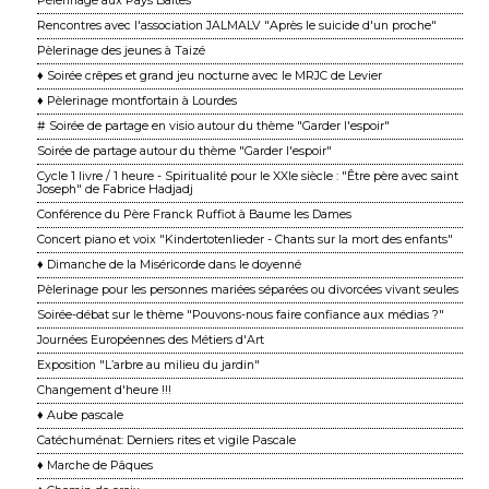
Pèlerinage aux Pays Baltes
Rencontres avec l'association JALMALV "Après le suicide d'un proche"
Pèlerinage des jeunes à Taizé
♦ Soirée crêpes et grand jeu nocturne avec le MRJC de Levier
♦ Pèlerinage montfortain à Lourdes
# Soirée de partage en visio autour du thème "Garder l'espoir"
Soirée de partage autour du thème "Garder l'espoir"
Cycle 1 livre / 1 heure - Spiritualité pour le XXIe siècle : "Être père avec saint
Joseph" de Fabrice Hadjadj
Conférence du Père Franck Ruffiot à Baume les Dames
Concert piano et voix "Kindertotenlieder - Chants sur la mort des enfants"
♦ Dimanche de la Miséricorde dans le doyenné
Pèlerinage pour les personnes mariées séparées ou divorcées vivant seules
Soirée-débat sur le thème "Pouvons-nous faire confiance aux médias ?"
Journées Européennes des Métiers d'Art
Exposition "L’arbre au milieu du jardin"
Changement d'heure !!!
♦ Aube pascale
Catéchuménat: Derniers rites et vigile Pascale
♦ Marche de Pâques