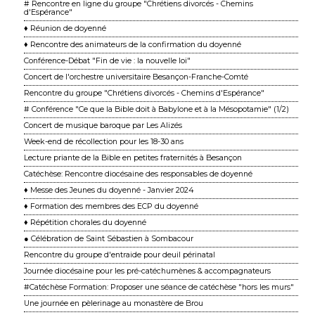
# Rencontre en ligne du groupe "Chrétiens divorcés - Chemins
d'Espérance"
♦ Réunion de doyenné
♦ Rencontre des animateurs de la confirmation du doyenné
Conférence-Débat "Fin de vie : la nouvelle loi"
Concert de l'orchestre universitaire Besançon-Franche-Comté
Rencontre du groupe "Chrétiens divorcés - Chemins d'Espérance"
# Conférence "Ce que la Bible doit à Babylone et à la Mésopotamie" (1/2)
Concert de musique baroque par Les Alizés
Week-end de récollection pour les 18-30 ans
Lecture priante de la Bible en petites fraternités à Besançon
Catéchèse: Rencontre diocésaine des responsables de doyenné
♦ Messe des Jeunes du doyenné - Janvier 2024
♦ Formation des membres des ECP du doyenné
♦ Répétition chorales du doyenné
● Célébration de Saint Sébastien à Sombacour
Rencontre du groupe d'entraide pour deuil périnatal
Journée diocésaine pour les pré-catéchumènes & accompagnateurs
#Catéchèse Formation: Proposer une séance de catéchèse "hors les murs"
Une journée en pèlerinage au monastère de Brou