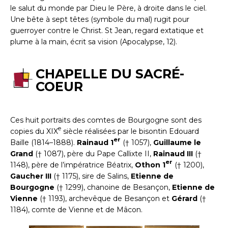
le salut du monde par Dieu le Père, à droite dans le ciel.
Une bête à sept têtes (symbole du mal) rugit pour
guerroyer contre le Christ. St Jean, regard extatique et
plume à la main, écrit sa vision (Apocalypse, 12).
CHAPELLE DU SACRÉ-
COEUR
Ces huit portraits des comtes de Bourgogne sont des
e
copies du XIX
siècle réalisées par le bisontin Edouard
er
Baille (1814–1888).
Rainaud 1
(† 1057),
Guillaume le
Grand
(† 1087), père du Pape Callixte II,
Rainaud III
(†
er
1148), père de l’impératrice Béatrix,
Othon 1
(† 1200),
Gaucher III
(† 1175), sire de Salins,
Etienne de
Bourgogne
(† 1299), chanoine de Besançon,
Etienne de
Vienne
(† 1193), archevêque de Besançon et
Gérard
(†
1184), comte de Vienne et de Mâcon.