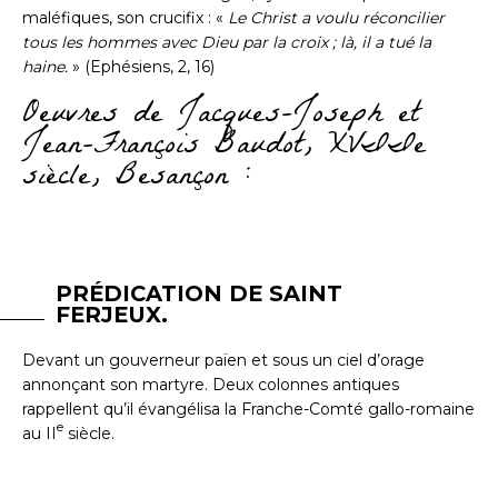
maléfiques, son crucifix : «
Le Christ a voulu réconcilier
tous les hommes avec Dieu par la croix ; là, il a tué la
haine.
» (Ephésiens, 2, 16)
Oeuvres de Jacques-Joseph et
Jean-François Baudot, XVIIe
siècle, Besançon :
PRÉDICATION DE SAINT
FERJEUX.
Devant un gouverneur païen et sous un ciel d’orage
annonçant son martyre. Deux colonnes antiques
rappellent qu’il évangélisa la Franche-Comté gallo-romaine
e
au II
siècle.