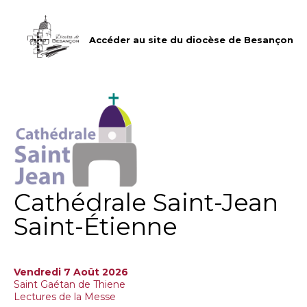
Aller
Outils
au
personnels
contenu.
|
Accéder au site du diocèse de Besançon
Aller
à
la
navigation
Cathédrale Saint-Jean
Saint-Étienne
Vendredi 7 Août 2026
Saint Gaétan de Thiene
Lectures de la Messe