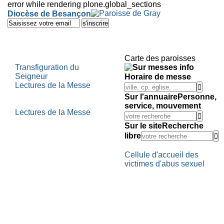
error while rendering plone.global_sections
Outils
Diocèse de Besançon
personnels
Aller
au
contenu.
|
Aller
Carte des paroisses
à
Transfiguration du
la
Seigneur
Horaire de messe
navigation
Lectures de la Messe
Sur l'annuaire
Personne,
service, mouvement
Lectures de la Messe
Sur le site
Recherche
libre
Cellule d'accueil des
victimes d'abus sexuel