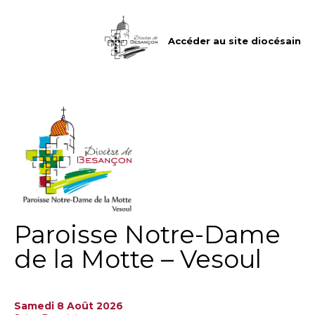
Aller
Outils
au
personnels
contenu.
|
Accéder au site diocésain
Aller
à
la
navigation
Paroisse Notre-Dame
de la Motte – Vesoul
Samedi 8 Août 2026