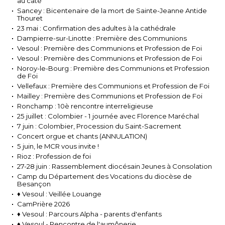
au caté
Sancey : Bicentenaire de la mort de Sainte-Jeanne Antide
Thouret
23 mai : Confirmation des adultes à la cathédrale
Dampierre-sur-Linotte : Première des Communions
Vesoul : Première des Communions et Profession de Foi
Vesoul : Première des Communions et Profession de Foi
Noroy-le-Bourg : Première des Communions et Profession
de Foi
Vellefaux : Première des Communions et Profession de Foi
Mailley : Première des Communions et Profession de Foi
Ronchamp : 10è rencontre interreligieuse
25 juillet : Colombier - 1 journée avec Florence Maréchal
7 juin : Colombier, Procession du Saint-Sacrement
Concert orgue et chants (ANNULATION)
5 juin, le MCR vous invite !
Rioz : Profession de foi
27-28 juin : Rassemblement diocésain Jeunes à Consolation
Camp du Département des Vocations du diocèse de
Besançon
♦ Vesoul : Veillée Louange
CamPrière 2026
♦ Vesoul : Parcours Alpha - parents d'enfants
♦ Vesoul - Rencontre de l'aumônerie