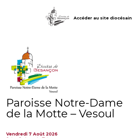
Aller
Outils
au
personnels
contenu.
|
Accéder au site diocésain
Aller
à
la
navigation
Paroisse Notre-Dame
de la Motte – Vesoul
Vendredi 7 Août 2026