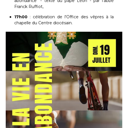
abondance" - texte du pape Léon - par l'abbé
Franck Ruffiot,
17h00
: célébration de l'Office des vêpres à la
chapelle du Centre diocésain.