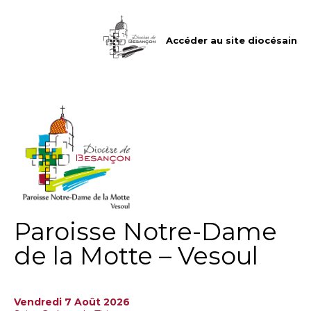
Aller
Outils
au
personnels
contenu.
|
Accéder au site diocésain
Aller
à
la
navigation
Paroisse Notre-Dame
de la Motte – Vesoul
Vendredi 7 Août 2026