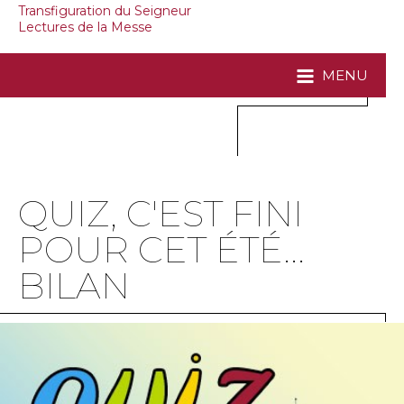
Transfiguration du Seigneur
Lectures de la Messe
MENU
QUIZ, C'EST FINI
POUR CET ÉTÉ...
BILAN