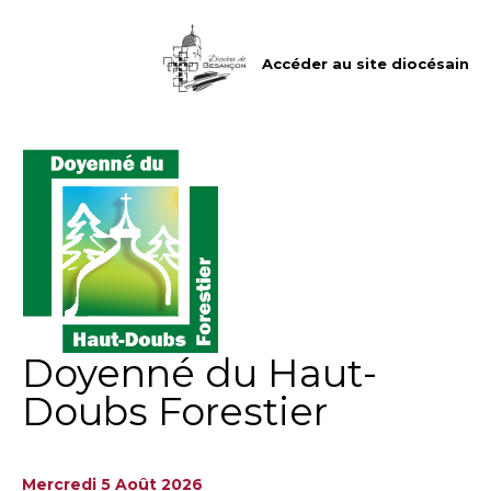
Aller
Outils
au
personnels
contenu.
|
Accéder au site diocésain
Aller
à
la
navigation
Doyenné du Haut-
Doubs Forestier
Mercredi 5 Août 2026