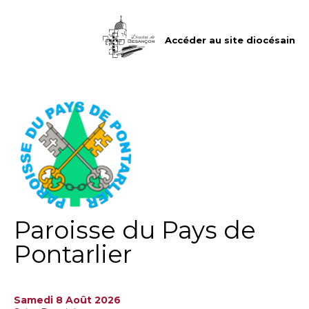
Aller
Outils
au
personnels
contenu.
|
Accéder au site diocésain
Aller
à
la
navigation
Paroisse du Pays de
Pontarlier
Samedi 8 Août 2026