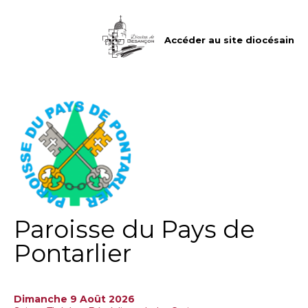
Aller
Outils
au
personnels
contenu.
|
Accéder au site diocésain
Aller
à
la
navigation
Paroisse du Pays de
Pontarlier
Dimanche 9 Août 2026