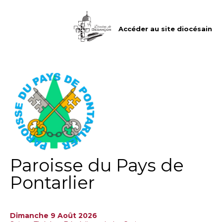
Aller
Outils
au
personnels
contenu.
|
Accéder au site diocésain
Aller
à
la
navigation
Paroisse du Pays de
Pontarlier
Dimanche 9 Août 2026