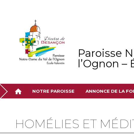
Aller
Outils
au
personnels
contenu.
|
Aller
à
la
navigation
Paroisse 
l’Ognon – 
NOTRE PAROISSE
ANNONCE DE LA FO
HOMÉLIES ET MÉDI