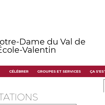
Notre-Dame du Val de
École-Valentin
I
CÉLÉBRER
GROUPES ET SERVICES
ÇA S'EST
TATIONS