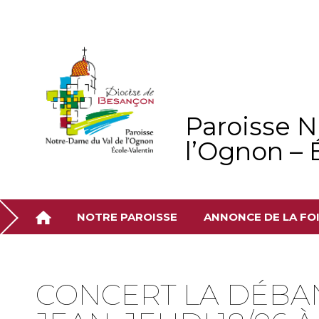
Aller
Outils
au
personnels
contenu.
|
Aller
à
la
navigation
Paroisse 
l’Ognon – 
NOTRE PAROISSE
ANNONCE DE LA FO
CONCERT LA DÉBAN