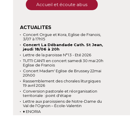
Accueil et écoute abus
ACTUALITES
Concert Orgue et Kora, Eglise de Franois,
3/07 à 17h15
Concert La Débandade Cath. St Jean,
jeudi 18/06 à 20h
Lettre de la paroisse N°13 - Eté 2026
TUTTI CANTI en concert samedi 30 mai 20h
Eglise de Franois
Concert Madam' Eglise de Brussey 22mai
20h00
Rassemblement des chorales liturgiques
19 avril 2026
Conversion pastorale et réorganisation
territoriale : point d'étape
Lettre aux paroissiens de Notre-Dame du
Val de l'Ognon – École-Valentin
♦ ENORIA