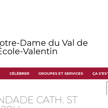
Notre-Dame du Val de
École-Valentin
I
CÉLÉBRER
GROUPES ET SERVICES
ÇA S'EST
DADE CATH. ST