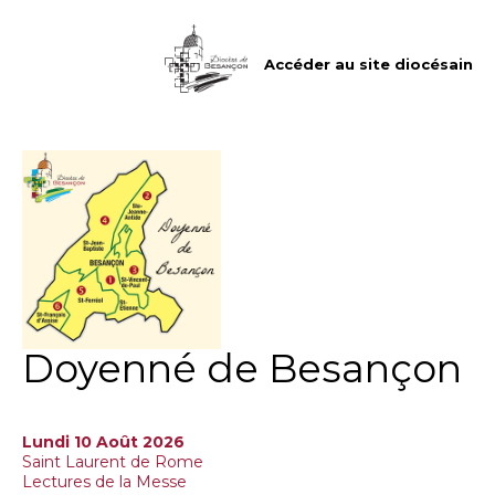
Aller
Outils
au
personnels
contenu.
|
Accéder au site diocésain
Aller
à
la
navigation
Doyenné de Besançon
Lundi 10 Août 2026
Saint Laurent de Rome
Lectures de la Messe