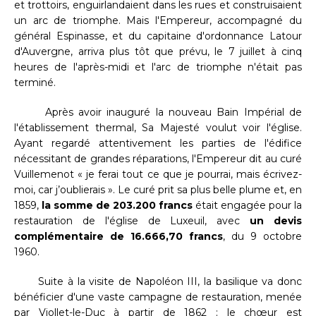
et trottoirs, enguirlandaient dans les rues et construisaient
un arc de triomphe. Mais l'Empereur, accompagné du
général Espinasse, et du capitaine d'ordonnance Latour
d'Auvergne, arriva plus tôt que prévu, le 7 juillet à cinq
heures de l'après-midi et l'arc de triomphe n'était pas
terminé.
Après avoir inauguré la nouveau Bain Impérial de
l'établissement thermal, Sa Majesté voulut voir l'église.
Ayant regardé attentivement les parties de l'édifice
nécessitant de grandes réparations, l'Empereur dit au curé
Vuillemenot « je ferai tout ce que je pourrai, mais écrivez-
moi, car j’oublierais ». Le curé prit sa plus belle plume et, en
1859,
la somme de 203.200 francs
était engagée pour la
restauration de l'église de Luxeuil, avec
un devis
complémentaire de 16.666,70 francs
, du 9 octobre
1960.
Suite à la visite de Napoléon III, la basilique va donc
bénéficier d'une vaste campagne de restauration, menée
par Viollet-le-Duc à partir de 1862 ; le chœur est