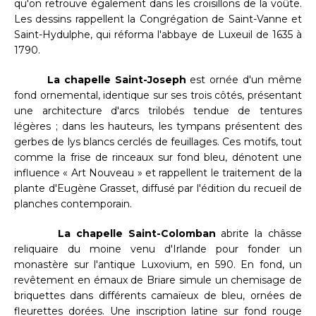
qu'on retrouve également dans les croisillons de la voûte.
Les dessins rappellent la Congrégation de Saint-Vanne et
Saint-Hydulphe, qui réforma l'abbaye de Luxeuil de 1635 à
1790.
La chapelle Saint-Joseph
est ornée d'un même
fond ornemental, identique sur ses trois côtés, présentant
une architecture d'arcs trilobés tendue de tentures
légères ; dans les hauteurs, les tympans présentent des
gerbes de lys blancs cerclés de feuillages. Ces motifs, tout
comme la frise de rinceaux sur fond bleu, dénotent une
influence « Art Nouveau » et rappellent le traitement de la
plante d'Eugène Grasset, diffusé par l'édition du recueil de
planches contemporain.
La chapelle Saint-Colomban
abrite la châsse
reliquaire du moine venu d'Irlande pour fonder un
monastère sur l'antique Luxovium, en 590. En fond, un
revêtement en émaux de Briare simule un chemisage de
briquettes dans différents camaïeux de bleu, ornées de
fleurettes dorées. Une inscription latine sur fond rouge