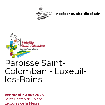
Aller
Outils
au
personnels
contenu.
|
Accéder au site diocésain
Aller
à
la
navigation
Paroisse Saint-
Colomban - Luxeuil-
les-Bains
Vendredi 7 Août 2026
Saint Gaétan de Thiene
Lectures de la Messe