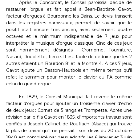
Après le Concordat, le Conseil paroissial décide de
restaurer l’orgue et fait appel à Jean-Baptiste Gavot,
facteur d'orgues à Bourbonne-les-Bains. Le devis, transcrit
dans les registres paroissiaux, permet de savoir que le
positif était encore très ancien, avec seulement quatre
octaves et le minimum indispensable de 7 jeux pour
interpréter la musique d'orgue classique. Cinq de ces jeux
sont nommément désignés : Cromorne, Fourniture,
Nasard, Doublette, Tierce. II est facile de déduire que les 2
autres étaient un Bourdon 8' et la Montre 4'. A ces 7 jeux,
Gavot ajoute un Basson-Hautbois en même temps qu'il
refait le sommier pour monter le clavier au FA comme
celui du grand-orgue.
En 1829, le Conseil Municipal fait revenir le même
facteur d'orgues pour ajouter un troisième clavier d'écho
de deux jeux : Cornet de 5 rangs et Trompette. Après une
révision par le fils Gavot en 1835, d'importants travaux sont
confiés ä Joseph Callinet de Rouffach (Alsace) qui trouve
là plus de travail qu'il ne pensait : son devis du 20 octobre
1840 est complété par deux additifs, les 6 janvier et 3 juin