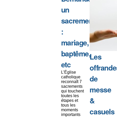
un
sacrement
:
mariage,
baptême,
Les
etc
offrande
L’Église
de
catholique
reconnaît 7
sacrements
messe
qui touchent
toutes les
&
étapes et
tous les
casuels
moments
importants