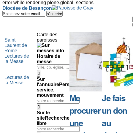
error while rendering plone.global_sections
Outils
Diocèse de Besançon
personnels
Aller
au
contenu.
|
Aller
Carte des
à
Saint
paroisses
la
Laurent de
navigation
Rome
Lectures de
Horaire de
la Messe
messe
Lectures de
Sur
la Messe
l'annuaire
Personne,
service,
Me
Je fais
mouvement
procurer
un don
Sur le
site
Recherche
une
au
libre