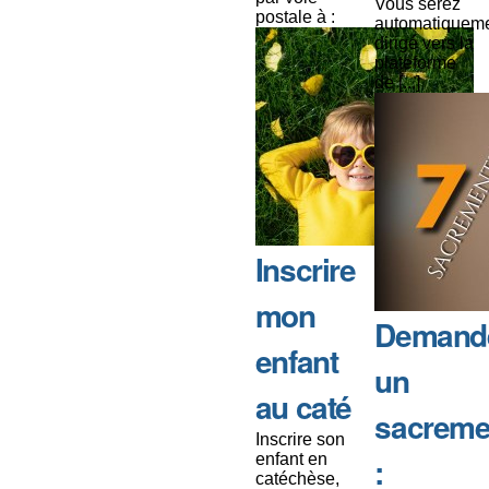
Vous serez
postale à :
automatiquem
dirigé vers la
plateforme
de [...]
Inscrire
mon
Demand
enfant
un
au caté
sacreme
Inscrire son
enfant en
:
catéchèse,