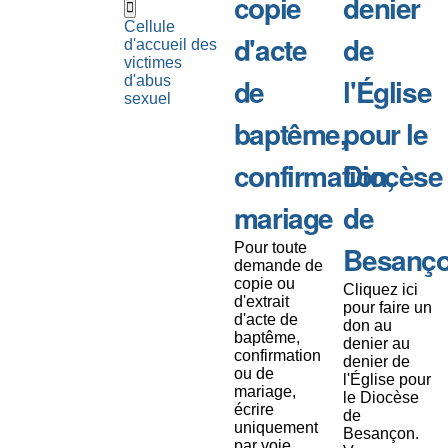
copie
denier
Cellule
d'acte
de
d'accueil des
victimes
de
l'Église
d'abus
sexuel
baptême,
pour le
confirmation,
Diocèse
mariage
de
Pour toute
Besanç
demande de
copie ou
Cliquez ici
d'extrait
pour faire un
d'acte de
don au
baptême,
denier au
confirmation
denier de
ou de
l'Église pour
mariage,
le Diocèse
écrire
de
uniquement
Besançon.
par voie