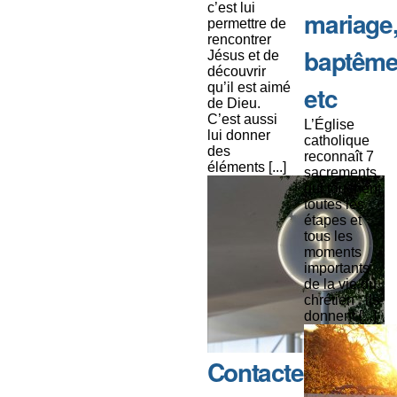
c’est lui
mariage
permettre de
rencontrer
baptême
Jésus et de
découvrir
qu’il est aimé
etc
de Dieu.
C’est aussi
L’Église
lui donner
catholique
des
reconnaît 7
éléments [...]
sacrements
qui touchent
toutes les
étapes et
tous les
moments
importants
de la vie du
chrétien : ils
donnent [...]
Contacter