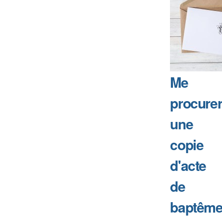
Me
procure
une
copie
d'acte
de
baptême