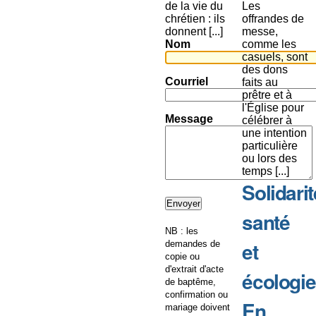
de la vie du
Les
chrétien : ils
offrandes de
donnent [...]
messe,
Nom
comme les
casuels, sont
des dons
Courriel
faits au
prêtre et à
l'Église pour
Message
célébrer à
une intention
particulière
ou lors des
temps [...]
Solidarit
santé
NB : les
et
demandes de
copie ou
d'extrait d'acte
écologie
de baptême,
confirmation ou
En
mariage doivent