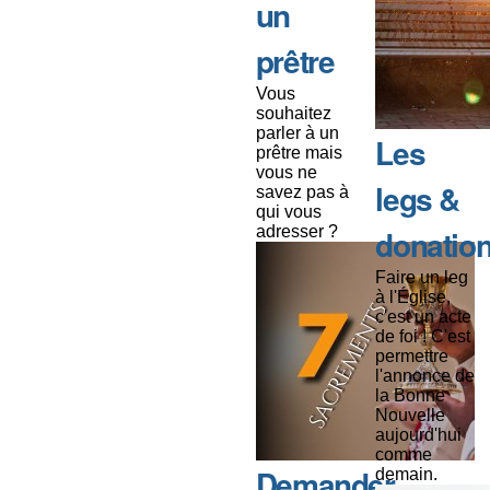
un
prêtre
Vous
souhaitez
parler à un
Les
prêtre mais
vous ne
legs &
savez pas à
qui vous
adresser ?
donatio
Faire un leg
à l'Église,
c'est un acte
de foi ! C'est
permettre
l'annonce de
la Bonne
Nouvelle
aujourd'hui
comme
Demander
demain.