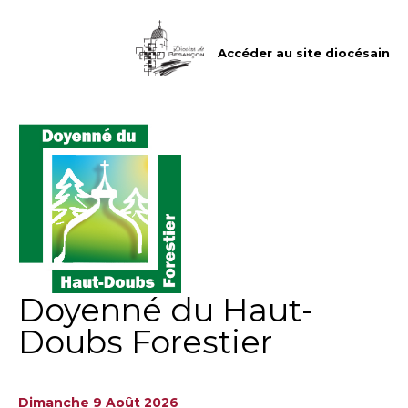
Aller
Outils
au
personnels
contenu.
|
Accéder au site diocésain
Aller
à
la
navigation
Doyenné du Haut-
Doubs Forestier
Dimanche 9 Août 2026