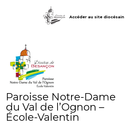
Aller
Outils
au
personnels
contenu.
|
Accéder au site diocésain
Aller
à
la
navigation
Paroisse Notre-Dame
du Val de l’Ognon –
École-Valentin