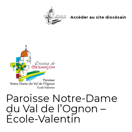
Aller
Outils
au
personnels
contenu.
|
Accéder au site diocésain
Aller
à
la
navigation
Paroisse Notre-Dame
du Val de l’Ognon –
École-Valentin