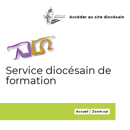
Aller
Outils
au
personnels
contenu.
|
Accéder au site diocésain
Aller
à
la
navigation
Service diocésain de
formation
Accueil
Zoom sur