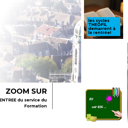
les cycles
THEOFIL
demarrent à
la rentrée!
ENTREE du service du
Formation
.