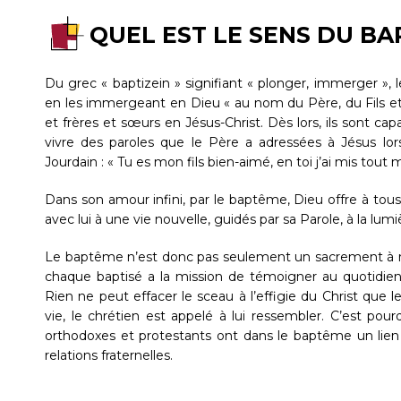
QUEL EST LE SENS DU BA
Du grec « baptizein » signifiant « plonger, immerger », 
en les immergeant en Dieu « au nom du Père, du Fils et 
et frères et sœurs en Jésus-Christ. Dès lors, ils sont cap
vivre des paroles que le Père a adressées à Jésus lo
Jourdain : « Tu es mon fils bien-aimé, en toi j’ai mis tout
Dans son amour infini, par le baptême, Dieu offre à tous
avec lui à une vie nouvelle, guidés par sa Parole, à la lumiè
Le baptême n’est donc pas seulement un sacrement à recev
chaque baptisé a la mission de témoigner au quotidi
Rien ne peut effacer le sceau à l’effigie du Christ que 
vie, le chrétien est appelé à lui ressembler. C’est pour
orthodoxes et protestants ont dans le baptême un lien s
relations fraternelles.