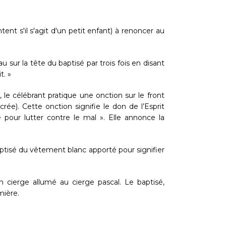
tent s'il s'agit d'un petit enfant) à renoncer au
 sur la tête du baptisé par trois fois en disant
t. »
 le célébrant pratique une onction sur le front
ée). Cette onction signifie le don de l’Esprit
e pour lutter contre le mal ». Elle annonce la
aptisé du vêtement blanc apporté pour signifier
 cierge allumé au cierge pascal. Le baptisé,
mière.