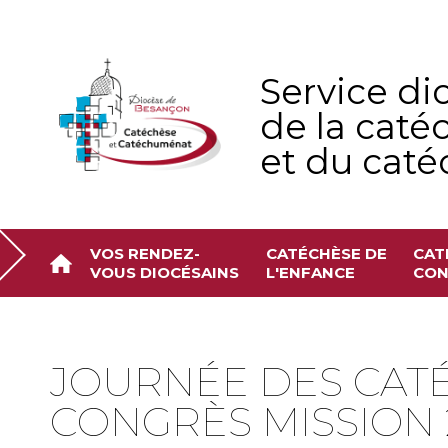
Aller
Outils
au
personnels
contenu.
|
Aller
à
Service di
la
navigation
de la caté
et du cat
VOS RENDEZ-
CATÉCHÈSE DE
CAT
VOUS DIOCÉSAINS
L'ENFANCE
CON
JOURNÉE DES CATÉ
CONGRÈS MISSION