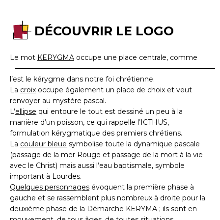
DÉCOUVRIR LE LOGO
Le mot
K
ERYGMA
occupe une place centrale, comme
l’est le kérygme dans notre foi chrétienne.
La
croix
occupe également un place de choix et veut
renvoyer au mystère pascal.
L’
ellipse
qui entoure le tout est dessiné un peu à la
manière d’un poisson, ce qui rappelle l’ICTHUS,
formulation kérygmatique des premiers chrétiens.
La
couleur bleue
symbolise toute la dynamique pascale
(passage de la mer Rouge et passage de la mort à la vie
avec le Christ) mais aussi l’eau baptismale, symbole
important à Lourdes.
Quelques personnages
évoquent la première phase à
gauche et se rassemblent plus nombreux à droite pour la
deuxième phase de la Démarche KERYMA ; ils sont en
mouvement, de tous âges, de toutes situations …