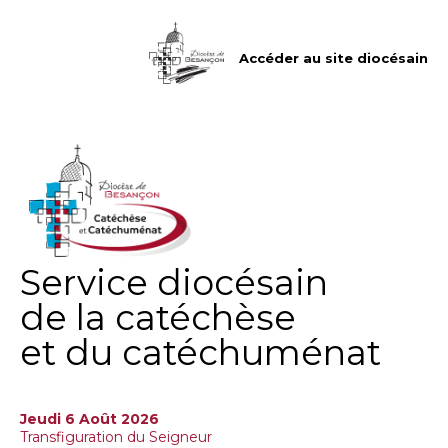
Aller
Outils
au
personnels
contenu.
|
Accéder au site diocésain
Aller
à
la
navigation
Service diocésain
de la catéchèse
et du catéchuménat
Jeudi 6 Août 2026
Transfiguration du Seigneur