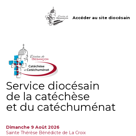
Aller
Outils
au
personnels
contenu.
|
Accéder au site diocésain
Aller
à
la
navigation
Service diocésain
de la catéchèse
et du catéchuménat
Dimanche 9 Août 2026
Sainte Thérèse Bénédicte de La Croix