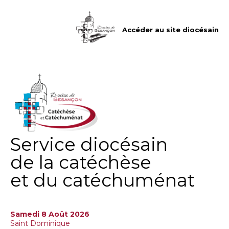
Aller
Outils
au
personnels
contenu.
|
Accéder au site diocésain
Aller
à
la
navigation
Service diocésain
de la catéchèse
et du catéchuménat
Samedi 8 Août 2026
Saint Dominique