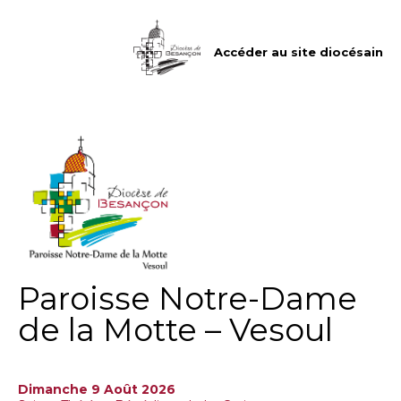
Aller
Outils
au
personnels
contenu.
|
Accéder au site diocésain
Aller
à
la
navigation
Paroisse Notre-Dame
de la Motte – Vesoul
Dimanche 9 Août 2026