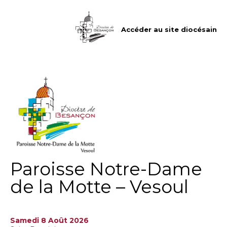
Aller
Outils
au
personnels
contenu.
|
Accéder au site diocésain
Aller
à
la
navigation
Paroisse Notre-Dame
de la Motte – Vesoul
Samedi 8 Août 2026